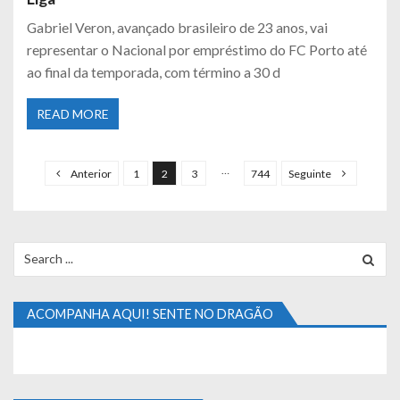
Gabriel Veron, avançado brasileiro de 23 anos, vai
representar o Nacional por empréstimo do FC Porto até
ao final da temporada, com término a 30 d
READ MORE
P
a
…
Anterior
1
2
3
744
Seguinte
g
i
n
Search
for:
a
ç
ACOMPANHA AQUI! SENTE NO DRAGÃO
ã
o
d