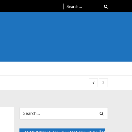
Search
for:
Search
for: