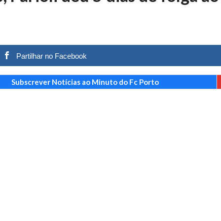
a o Gil Vicente que está a dar que falar (V...
27 JANEIRO, 2026
Partilhar no Facebook
Subscrever Notícias ao Minuto do Fc Porto