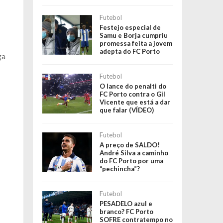
Futebol
Festejo especial de
Samu e Borja cumpriu
promessa feita a jovem
adepta do FC Porto
ga
Futebol
O lance do penalti do
FC Porto contra o Gil
Vicente que está a dar
que falar (VÍDEO)
Futebol
A preço de SALDO!
André Silva a caminho
do FC Porto por uma
“pechincha”?
Futebol
PESADELO azul e
branco? FC Porto
SOFRE contratempo no