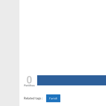
0
Partilhas
Related tags :
Farioli