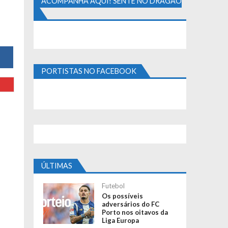
ACOMPANHA AQUI! SENTE NO DRAGÃO
PORTISTAS NO FACEBOOK
ÚLTIMAS
Futebol
Os possíveis
adversários do FC
Porto nos oitavos da
Liga Europa