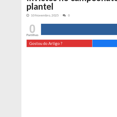
plantel
O lance do penalti do FC Porto contr
10 Novembro, 2025
0
0
Partilhas
Gostou do Artigo ?