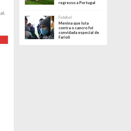
regresso a Portugal
al.
Futebol
Menina que luta
contra o cancro foi
convidada especial de
Farioli