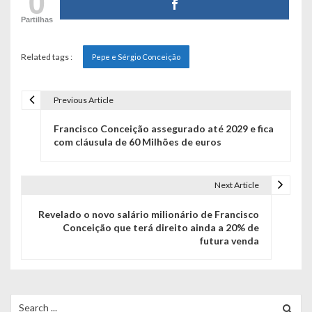
0
Partilhas
Related tags :
Pepe e Sérgio Conceição
Previous Article
N
Francisco Conceição assegurado até 2029 e fica
a
com cláusula de 60 Milhões de euros
v
e
Next Article
g
Revelado o novo salário milionário de Francisco
Conceição que terá direito ainda a 20% de
a
futura venda
ç
ã
Search
for: