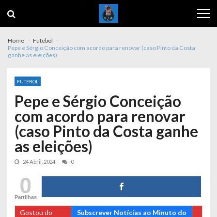
Skip
Skip
to
to
navigation
content
Home
Futebol
Pepe e Sérgio Conceição com acordo para renovar (caso Pinto da Costa
ganhe as eleições)
FUTEBOL
Pepe e Sérgio Conceição
com acordo para renovar
(caso Pinto da Costa ganhe
as eleições)
24 Abril, 2024
0
0
Partilhas
Gostou do
Subscrever Notícias ao Minuto do