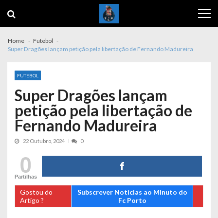
Skip
Skip
to
to
navigation
content
Home
Futebol
Super Dragões lançam petição pela libertação de Fernando Madureira
FUTEBOL
Super Dragões lançam
petição pela libertação de
Fernando Madureira
22 Outubro, 2024
0
0
Partilhas
Gostou do
Subscrever Notícias ao Minuto do
Artigo ?
Fc Porto