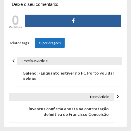
Deixe o seu comentário:
0
Partilhas
Related tags :
super dragões
Previous Article
N
Galeno: «Enquanto estiver no FC Porto vou dar
a
a vida»
v
e
Next Article
g
Juventus confirma aposta na contratação
definitiva de Francisco Conceição
a
ç