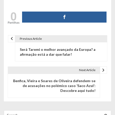
0
Partilhas
Previous Article
N
Será Taremi o melhor avançado da Europa? a
a
afirmação está a dar que falar!
v
e
Next Article
g
Benfica, Vieira e Soares de Oliveira defendem-se
de acusações no polémico caso ‘Saco Azul’:
a
Descobre aqui tudo!
ç
ã
Search