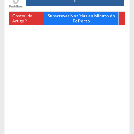
Partilhas
Gostou do
Subscrever Notícias ao Minuto do
Artigo ?
Fc Porto