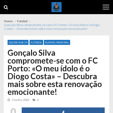
Skip
Skip
to
to
navigation
content
Home
Futebol
Gonçalo Silva compromete-se com o FC Porto: «O meu ídolo é o Diogo
Costa» – Descubra mais sobre esta renovação emocionante!
EQUIPA SUB-19
FUTEBOL
PLANTEL PRINCIPAL
Gonçalo Silva
compromete-se com o FC
Porto: «O meu ídolo é o
Diogo Costa» – Descubra
mais sobre esta renovação
emocionante!
3 Junho, 2023
0
0